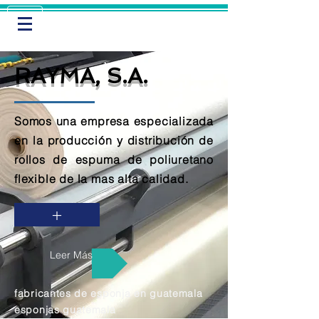
RAYMA, S.A.
Somos una empresa especializada
en la producción y distribución de
rollos de espuma de poliuretano
flexible de la mas alta calidad.
+
Leer Más
fabricantes de esponja en guatemala
esponjas guatemala